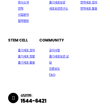
회사소개
줄기세포보관
면역세포 정의
연혁
세포보관연구소
면역세포 활용
사업분야
협력병원
STEM CELL
COMMUNITY
줄기세포 정의
공지사항
줄기세포 현황
줄기세포보관 상
줄기세포 활용
담
언론보도
FAQ
상담전화 :
1544-6421