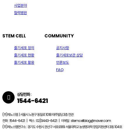
사업분야
협력병원
STEM CELL
COMMUNITY
줄기세포 정의
공지사항
줄기세포 현황
줄기세포보관 상담
줄기세포 활용
언론보도
FAQ
상담전화 :
1544-6421
(주)제노스템 | 서울시 노원구 동일로 1018 태주빌딩 3층 전관
전화 : 1544-6421 | 팩스 : 02)3443-6421 | 이메일 : stemcellblog@naver.com
(주)제노스템연구소 : 경기도 수원시 권선구 서호로89 서울대학교 농생명과학 창업지원센터 3동 104호