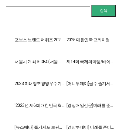
검색
포브스 브랜드 어워즈 2026
2025 대한민국 프리미엄 우
바이오헬스케어 부문 대상
수기업 대상 수상
수상
서울시 개최 S-DBC(서울디
제14회 국제의약품/바이오
지털바이오시티)조성 기업
산업전 전시회 참여
설명회
2023 미래창조경영우수기
[머니투데이]골수 줄기세포
업대상 수상
로 난치병 환자들의 희망 되
고파
'2023년 제6회 대한민국 혁
[경상매일신문]미래를 준비
신대상' 시상식 성료
하는 건강한 삶 (주)제노스
템
[뉴스메타] 줄기세포 보관과
[경상투데이] 미래를 준비하
치료, (주)제노스템
는 기업 (주)제노스템