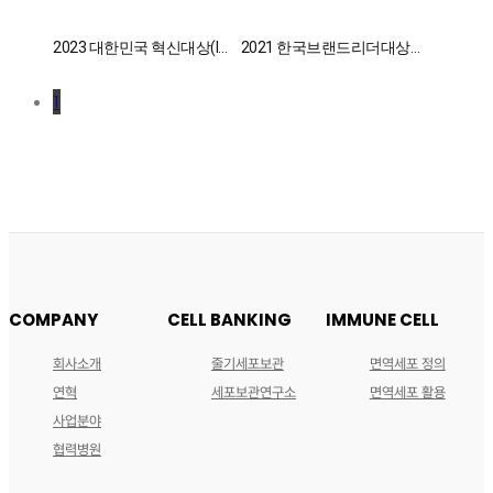
2023 대한민국 혁신대상(In
2021 한국브랜드리더대상
novation Award) 수상
'줄기세포 보관사업' 부분
1
COMPANY
CELL BANKING
IMMUNE CELL
회사소개
줄기세포보관
면역세포 정의
연혁
세포보관연구소
면역세포 활용
사업분야
협력병원