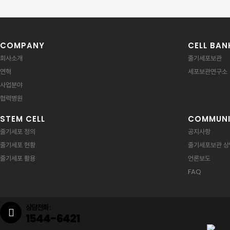
COMPANY
CELL BAN
회사소개
줄기세포보관
연혁
세포보관연구소
사업분야
협력병원
STEM CELL
COMMUNI
줄기세포 정의
공지사항
줄기세포 현황
줄기세포보관 상
줄기세포 활용
언론보도
FAQ
상담전화 :
1544-6421